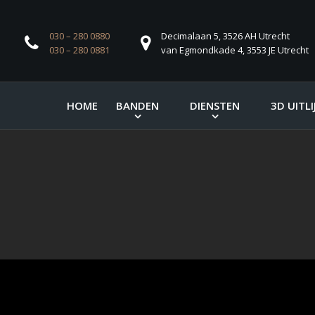
030 – 280 0880
Decimalaan 5, 3526 AH Utrecht
030 – 280 0881
van Egmondkade 4, 3553 JE Utrecht
HOME
BANDEN
DIENSTEN
3D UITLI