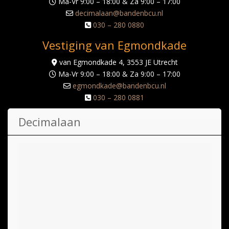
Ma-Vr 9:00 – 18:00 & Za 9:00 – 17:00
decimalaan@bandenbcu.nl
030 – 280 0880
Vestiging van Egmondkade
van Egmondkade 4, 3553 JE Utrecht
Ma-Vr 9:00 – 18:00 & Za 9:00 – 17:00
egmondkade@bandenbcu.nl
030 – 280 0881
Decimalaan