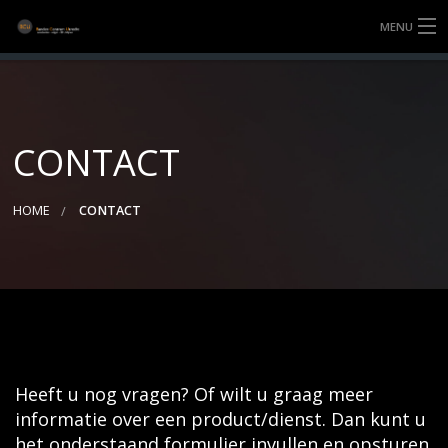
MENU
HOME
BANDEN
CONTACT
DIENSTEN
HOME
CONTACT
3D UITLIJNEN
MONTAGE
OVER BCU
CONTACT
Heeft u nog vragen? Of wilt u graag meer
informatie over een product/dienst. Dan kunt u
het onderstaand formulier invullen en opsturen.