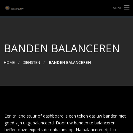
MENU
HOME
BANDEN
BANDEN BALANCEREN
DIENSTEN
HOME
DIENSTEN
BANDEN BALANCEREN
3D UITLIJNEN
MONTAGE
OVER BCU
CONTACT
Een trillend stuur of dashboard is een teken dat uw banden niet
goed zijn uitgebalanceerd. Door uw banden te balanceren,
heffen onze experts de onbalans op. Na balanceren rijdt u