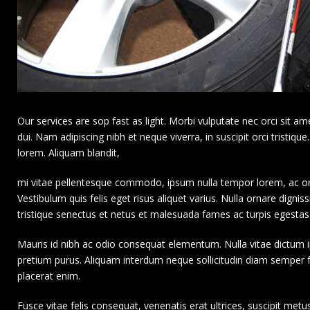
Our services are sop fast as light. Morbi vulputate nec orci sit ame
dui. Nam adipiscing nibh et neque viverra, in suscipit orci tristiqu
lorem. Aliquam blandit,
mi vitae pellentesque commodo, ipsum nulla tempor lorem, ac orn
Vestibulum quis felis eget risus aliquet varius. Nulla ornare dignis
tristique senectus et netus et malesuada fames ac turpis egestas. C
Mauris id nibh ac odio consequat elementum. Nulla vitae dictum i
pretium purus. Aliquam interdum neque sollicitudin diam semper fac
placerat enim.
Fusce vitae felis consequat, venenatis erat ultrices, suscipit metu