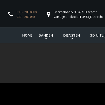
030 – 280 0880
Decimalaan 5, 3526 AH Utrecht
030 – 280 0881
van Egmondkade 4, 3553 JE Utrecht
HOME
BANDEN
DIENSTEN
3D UITLI