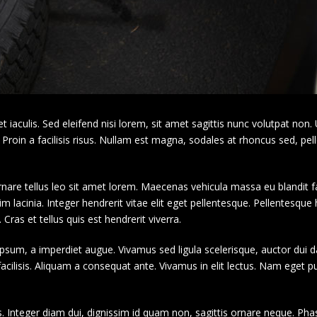
t iaculis. Sed eleifend nisi lorem, sit amet sagittis nunc volutpat non. 
e. Proin a facilisis risus. Nullam est magna, sodales at rhoncus sed, pe
are tellus leo sit amet lorem. Maecenas vehicula massa eu blandit f
sim lacinia. Integer hendrerit vitae elit eget pellentesque. Pellentesque
ras et tellus quis est hendrerit viverra.
psum, a imperdiet augue. Vivamus sed ligula scelerisque, auctor dui d
ilisis. Aliquam a consequat ante. Vivamus in elit lectus. Nam eget pulv
s. Integer diam dui, dignissim id quam non, sagittis ornare neque. Pha