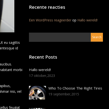
Recente reacties
Een WordPress reageerder
op
Hallo wereld!
Ut eu sagittis
llentesque id
Recent Posts
aucibus.
Hallo wereld!
 habitant morbi
17 oktober,2023
apibus,
Who To Choose The Right Tires
inar nisi, vel
19 september,2015
sellus feugiat